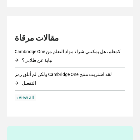
مقالات مرقاة
كمعلم، هل يمكنني شراء مواد التعلم من Cambridge One
→
نيابة عن طلابي؟
لقد اشتريت منتج Cambridge One ولكن لم أتلق رمز
→
التفعيل
أنا والد وقد اشتريت مواد تعليمية من Cambridge One لأحد
View all ›
→
أطفالي لكنها لا تظهر في حساب طفلي.
ماذا أفعل برمز تفعيل Cambridge One الذي تلقيته للمنتج
→
الذي اشتريته؟