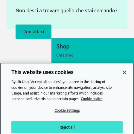
Non riesci a trovare quello che stai cercando?
Contattaci
Shop
Chi siamo
Accessibilità
This website uses cookies
Impostazioni dei cookie
By clicking “Accept all cookies”, you agree to the storing of
Contattaci
cookies on your device to enhance site navigation, analyse site
usage, and assist in our marketing efforts which includes
Centro assistenza
personalised advertising on certain pages.
Cookie notice
Cambridge One
Cookie Settings
Unisciti all'apprendimento della lingua
inglese online
Reject all