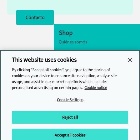
Contacto
Shop
Quiénes somos
Accesibilidad
This website uses cookies
Configuración de cookies
By clicking “Accept all cookies”, you agree to the storing of
Contacto
cookies on your device to enhance site navigation, analyse site
usage, and assist in our marketing efforts which includes
Centro de ayuda
personalised advertising on certain pages.
Cookie notice
Cambridge One
Cookie Settings
Únase al aprendizaje del idioma inglés en
línea
Reject all
Accept all cookies