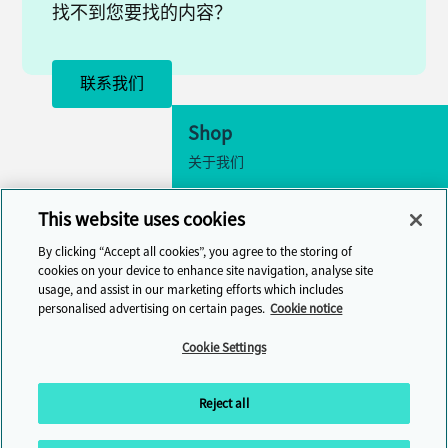
找不到您要找的内容？
联系我们
Shop
关于我们
无障碍
This website uses cookies
Cookie 设置
By clicking “Accept all cookies”, you agree to the storing of
联系我们
cookies on your device to enhance site navigation, analyse site
usage, and assist in our marketing efforts which includes
帮助中心
personalised advertising on certain pages.
Cookie notice
Cambridge One
Cookie Settings
加入在线英语语言学习
Reject all