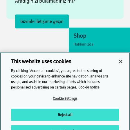
Aradığınızı bulamadınız mı?
bizimle iletişime geçin
Shop
Hakkımızda
Erişilebilirlik
This website uses cookies
Çerez ayarları
By clicking “Accept all cookies”, you agree to the storing of
bizimle iletişime geçin
cookies on your device to enhance site navigation, analyse site
usage, and assist in our marketing efforts which includes
Yardım Merkezi
personalised advertising on certain pages.
Cookie notice
Cambridge One
Cookie Settings
Çevrimiçi İngilizce Dil
Öğrenimine katılın
Reject all