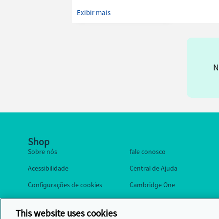
Exibir mais
N
Shop
Sobre nós
fale conosco
Acessibilidade
Central de Ajuda
Configurações de cookies
Cambridge One
This website uses cookies