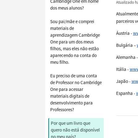
Cambridge One em nome
Atualizado
h
dos meus alunos?
Atualmente,
parceiros 
Sou pai/mãe e comprei
materiais de
Áustria -
ww
aprendizagem Cambridge
One para um dos meus
Bulgária –
filhos, mas eles não estão
aparecendo na conta do
Alemanha 
meu filho.
Itália -
www.
Eu preciso de uma conta
Japão -
ww
de Professor no Cambridge
One para acessar
Espanha -
materiais digitais de
desenvolvimento para
Professores?
Por que um livro que
quero não está disponível
no meu país?