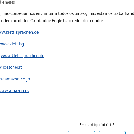
á 4 meses
 não conseguimos enviar para todos os países, mas estamos trabalhando
vendem produtos Cambridge English ao redor do mundo:
w.klett-sprachen.de
www.klett.bg
-
www.klett-sprachen.de
loescher.it
w.amazon.co.jp
www.amazon.es
Esse artigo foi útil?