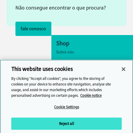
Não consegue encontrar o que procura?
fale conosco
Shop
Sobre nós
Acessibilidade
This website uses cookies
Configurações de cookies
By clicking “Accept all cookies”, you agree to the storing of
fale conosco
cookies on your device to enhance site navigation, analyse site
usage, and assist in our marketing efforts which includes
Central de Ajuda
personalised advertising on certain pages.
Cookie notice
Cambridge One
Cookie Settings
Participe do aprendizado de inglês
online
Reject all