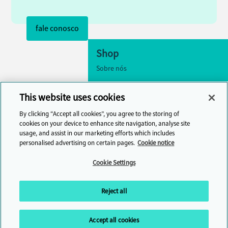
fale conosco
Shop
Sobre nós
Acessibilidade
This website uses cookies
Configurações de cookies
By clicking “Accept all cookies”, you agree to the storing of
fale conosco
cookies on your device to enhance site navigation, analyse site
usage, and assist in our marketing efforts which includes
Central de Ajuda
personalised advertising on certain pages.
Cookie notice
Cambridge One
Cookie Settings
Participe do aprendizado de inglês
online
Reject all
Accept all cookies