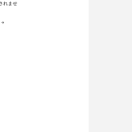
示されませ
→