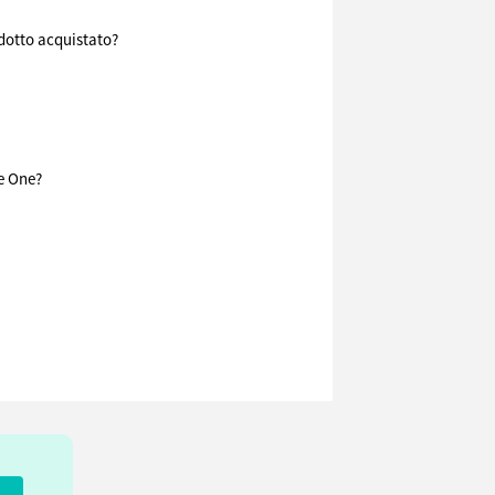
odotto acquistato?
e One?