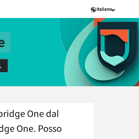
Italiano
e
bridge One dal
dge One. Posso