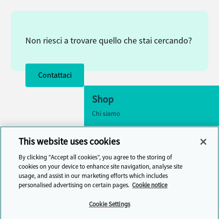
Non riesci a trovare quello che stai cercando?
Contattaci
Shop
Chi siamo
Accessibilità
This website uses cookies
Impostazioni dei cookie
By clicking “Accept all cookies”, you agree to the storing of
Contattaci
cookies on your device to enhance site navigation, analyse site
usage, and assist in our marketing efforts which includes
Centro assistenza
personalised advertising on certain pages.
Cookie notice
Cambridge One
Cookie Settings
Unisciti all'apprendimento della lingua