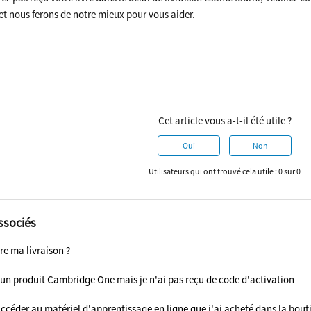
et nous ferons de notre mieux pour vous aider.
Cet article vous a-t-il été utile ?
Oui
Non
Utilisateurs qui ont trouvé cela utile : 0 sur 0
associés
re ma livraison ?
 un produit Cambridge One mais je n'ai pas reçu de code d'activation
éder au matériel d'apprentissage en ligne que j'ai acheté dans la bout