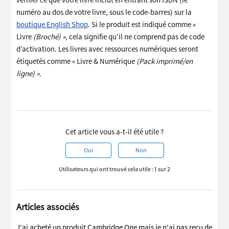
vérifier ce que votre livre inclut en entrant son ISBN (le
numéro au dos de votre livre, sous le code-barres) sur la
boutique English Shop
. Si le produit est indiqué comme «
Livre
(Broché) »,
cela signifie qu’il ne comprend pas de code
d’activation. Les livres avec ressources numériques seront
étiquetés comme « Livre & Numérique
(Pack imprimé/en
ligne) ».
Cet article vous a-t-il été utile ?
Oui
Non
Utilisateurs qui ont trouvé cela utile : 1 sur 2
Articles associés
J'ai acheté un produit Cambridge One mais je n'ai pas reçu de