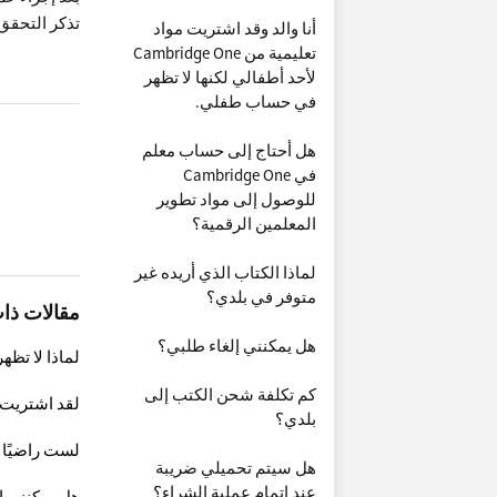
تذكر التحقق 
أنا والد وقد اشتريت مواد
تعليمية من Cambridge One
لأحد أطفالي لكنها لا تظهر
في حساب طفلي.
هل أحتاج إلى حساب معلم
في Cambridge One
للوصول إلى مواد تطوير
المعلمين الرقمية؟
لماذا الكتاب الذي أريده غير
متوفر في بلدي؟
مقالات ذا
هل يمكنني إلغاء طلبي؟
لماذا لا تظه
كم تكلفة شحن الكتب إلى
لقد اشتريت منتج Cambridge One ولكن لم
بلدي؟
لست راضيًا 
هل سيتم تحميلي ضريبة
عند إتمام عملية الشراء؟