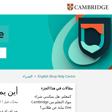
e
English Shop Help Centre
الشراء
مقالات في هذا الجزء
أين يم
كمعلم، هل يمكنني شراء
مواد التعلم من Cambridge
محدَّث
قبل 7 أشهر
One نيابة عن طلابي؟
بعد إجراء عم