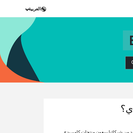
العربية
دي؟
يد من شركائنا يبيعون منتجات كامبريدج