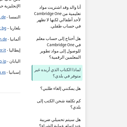
الإنجليزية حو
أنا والد وقد اشتريت مواد
تعليمية من Cambridge One
النمسا -
.de
لأحد أطفالي لكنها لا تظهر
في حساب طفلي.
بلغاريا –
t.bg
هل أحتاج إلى حساب معلم
ألمانيا -
n.de
في Cambridge One
إيطاليا -
r.it
للوصول إلى مواد تطوير
المعلمين الرقمية؟
اليابان -
.jp
لماذا الكتاب الذي أريده غير
إسبانيا -
.es
متوفر في بلدي؟
هل يمكنني إلغاء طلبي؟
كم تكلفة شحن الكتب إلى
بلدي؟
هل سيتم تحميلي ضريبة
عند إتمام عملية الشراء؟